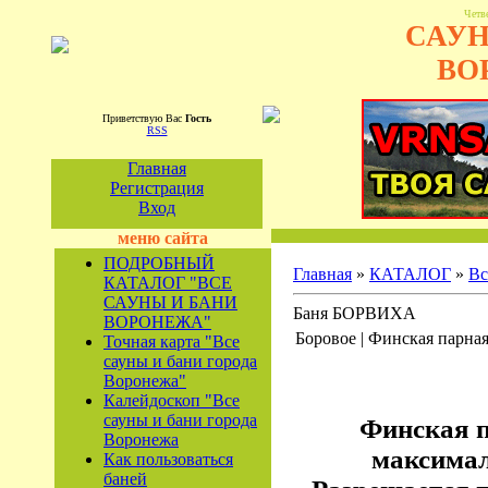
Четве
САУН
ВО
Приветствую Вас
Гость
RSS
Главная
Регистрация
Вход
меню сайта
ПОДРОБНЫЙ
Главная
»
КАТАЛОГ
»
Вс
КАТАЛОГ "ВСЕ
САУНЫ И БАНИ
Баня БОРВИХА
ВОРОНЕЖА"
Боровое | Финская парная
Точная карта "Все
сауны и бани города
Воронежа"
Калейдоскоп "Все
сауны и бани города
Финская п
Воронежа
максимал
Как пользоваться
баней