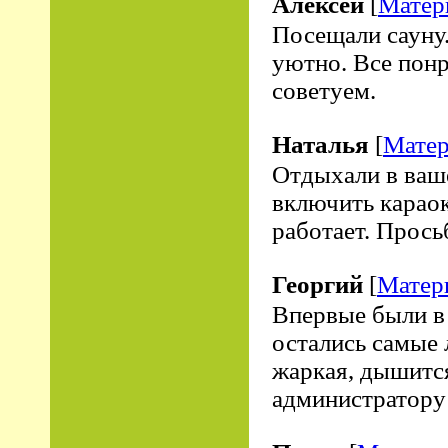
Алексей
[
Матер
Посещали сауну.
уютно. Все пон
советуем.
Наталья
[
Матер
Отдыхали в ваше
включить караок
работает. Просьб
Георгий
[
Матер
Впервые были в 
остались самые 
жаркая, дышится
администратору 