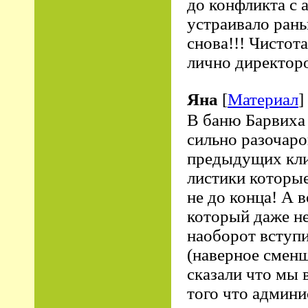
до конфликта с 
устраивало рань
снова!!! Чистот
лично директор
Яна
[
Материал
]
В баню Барвиха 
сильно разочаро
предыдущих клие
листики которые
не до конца! А
который даже не
наоборот вступи
(наверное сменщ
сказали что мы 
того что админи