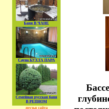
Баня В ЧАНЕ
Сауна БУХТА ПАРА
Басс
глубино
Семейная русская баня
В РЕПНОМ
друзья сайта