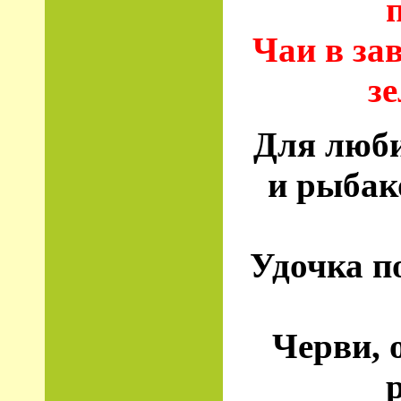
Чаи в за
з
Для люби
и рыбак
Удочка п
Черви, 