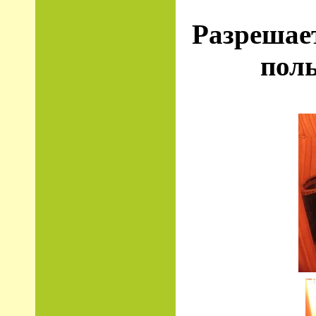
Разрешает
поль