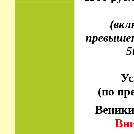
(вкл
превышен
5
Ус
(по пр
Веники
Вни