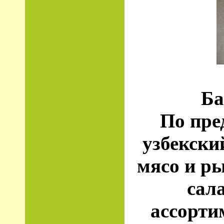
Ба
По пре
узбекски
мясо и р
сала
ассорти