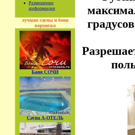
Размещение
максима
информации
градусов
лучшие сауны и бани
воронежа
Разрешает
поль
Баня СОЧИ
Сауна А-ОТЕЛЬ