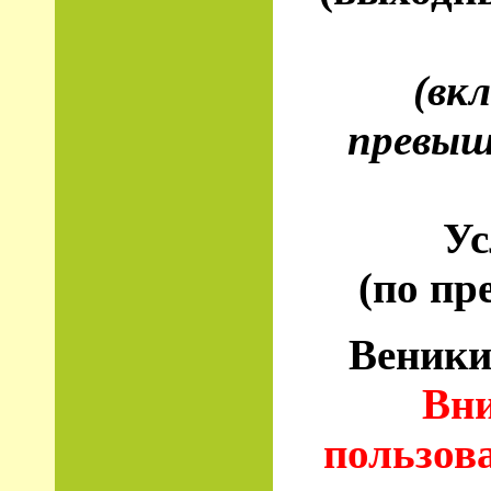
(вк
превыше
Ус
(по пр
Веники
Вни
пользов