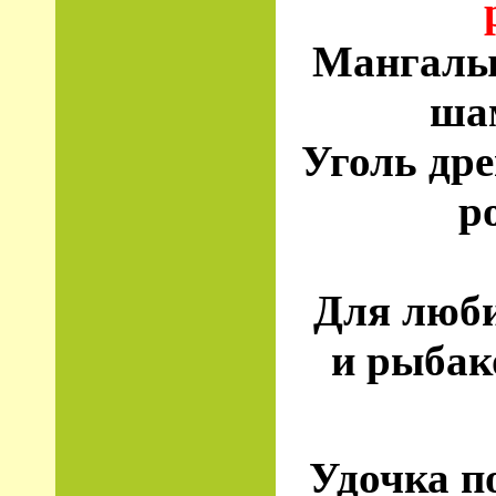
Мангалы,
шам
Уголь дре
р
Для люби
и рыбак
Удочка п