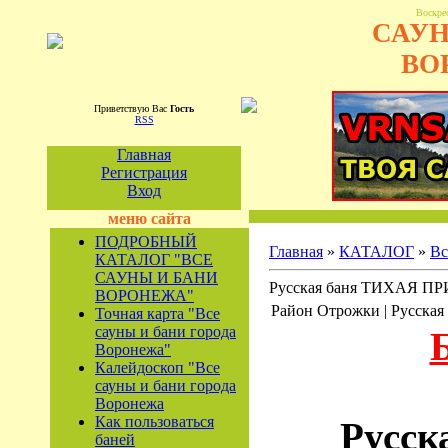
Воскрес
САУН
ВО
Приветствую Вас
Гость
RSS
Главная
Регистрация
Вход
меню сайта
ПОДРОБНЫЙ
Главная
»
КАТАЛОГ
»
Вс
КАТАЛОГ "ВСЕ
САУНЫ И БАНИ
Русская баня ТИХАЯ П
ВОРОНЕЖА"
Район Отрожки | Русская
Точная карта "Все
сауны и бани города
Воронежа"
Калейдоскоп "Все
сауны и бани города
Воронежа
Как пользоваться
Русск
баней