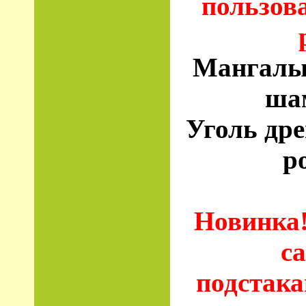
пользов
Мангалы,
шам
Уголь дре
р
Новинка!
с
подстака