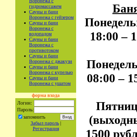
Воронежа с
Бан
гидромассажем
Сауны и бани
Воронежа с гейзером
Понедель
Сауны и бани
Воронежа с
1
18:00 –
водопадом
Сауны и бани
Воронежа с
противотоком
Сауны и бани
Понедель
Воронежа с джакузи
Сауны и бани
Воронежа с купелью
1
08:00 –
Сауны и бани
Воронежа с ушатом
форма входа
Пятница
Логин:
Пароль:
(выходны
запомнить
Забыл пароль
|
Регистрация
1500
рубл