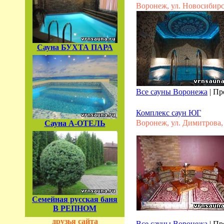
Воронеж, ул. Новосибирск
Сауна БУХТА ПАРА
Все сауны Воронежа
|
Пр
Комплекс саун ЮГ
Воронеж, ул. Димитрова, 
Сауна А-ОТЕЛЬ
Семейная русская баня
В РЕПНОМ
друзья сайта
Все сауны Воронежа
|
Пр