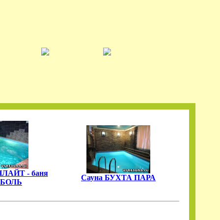
НЛАЙТ - баня
Сауна БУХТА ПАРА
БОЛЬ