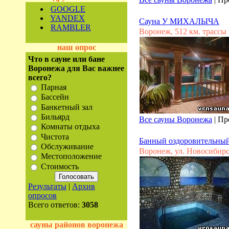
GOOGLE
YANDEX
Сауна У МИХАЛЫЧА
RAMBLER
Воронеж, 512 км. трассы
наш опрос
Что в сауне или бане
Воронежа для Вас важнее
всего?
Парная
Бассейн
Банкетный зал
Бильярд
Все сауны Воронежа
|
Пр
Комнаты отдыха
Чистота
Банный оздоровительный
Обслуживание
Воронеж, ул. Новосибир
Местоположение
Стоимость
Результаты
|
Архив
опросов
Всего ответов:
3058
сауны районов воронежа