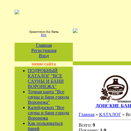
Приветствую Вас
Гость
RSS
Главная
Регистрация
Вход
меню сайта
ПОДРОБНЫЙ
КАТАЛОГ "ВСЕ
САУНЫ И БАНИ
ВОРОНЕЖА"
Точная карта "Все
сауны и бани города
Воронежа"
ДОНСКИЕ БА
Калейдоскоп "Все
сауны и бани города
Главная
»
КАТАЛОГ
» Вс
Воронежа
Как пользоваться
Всего:
9
баней
Показано:
1-9