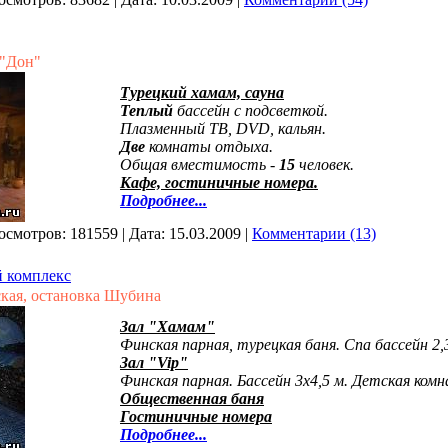
 "Дон"
Турецкий хамам, сауна
Теплый
бассейн с подсветкой.
Плазменный ТВ, DVD, кальян.
Две
комнаты отдыха.
Общая вместимость -
15
человек.
Кафе, гостиничные номера.
Подробнее...
осмотров:
181559
|
Дата:
15.03.2009
|
Комментарии (13)
 комплекс
ская, остановка Шубина
Зал "Хамам"
Финская парная, турецкая баня. Спа бассейн 2,3
Зал "Vip"
Финская парная. Бассейн 3х4,5 м. Детская комн
Общественная баня
Гостиничные номера
Подробнее...