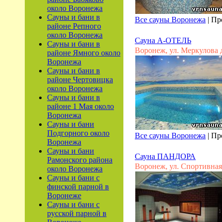
около Воронежа
Сауны и бани в
Все сауны Воронежа
|
Пр
районе Репного
около Воронежа
Сауна А-ОТЕЛЬ
Сауны и бани в
Воронеж, ул. Меркулова д
районе Ямного около
Воронежа
Сауны и бани в
районе Чертовицка
около Воронежа
Сауны и бани в
районе 1 Мая около
Воронежа
Сауны и бани
Подгорного около
Все сауны Воронежа
|
Пр
Воронежа
Сауны и бани
Сауна ПАНДОРА
Рамонского района
Воронеж, ул. Спортивная
около Воронежа
Сауны и бани с
финской парной в
Воронеже
Сауны и бани с
русской парной в