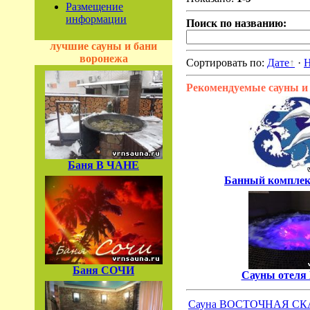
Размещение
информации
Поиск по названию:
лучшие сауны и бани
воронежа
Сортировать по:
Дате
·
Н
Рекомендуемые сауны и
Баня В ЧАНЕ
Банный компл
Баня СОЧИ
Сауны отел
Сауна ВОСТОЧНАЯ СК