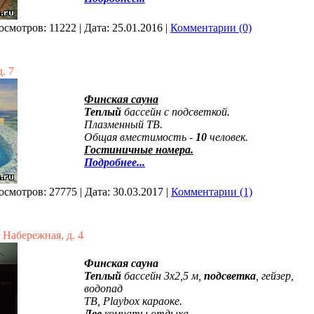
осмотров:
11222
|
Дата:
25.01.2016
|
Комментарии (0)
. 7
Финская сауна
Теплый
бассейн с подсветкой.
Плазменный ТВ.
Общая вместимость -
10
человек.
Гостиничные номера.
Подробнее...
осмотров:
27775
|
Дата:
30.03.2017
|
Комментарии (1)
 Набережная, д. 4
Финская сауна
Теплый
бассейн 3х2,5 м,
подсветка
, гейзер,
водопад
ТВ, Playbox караоке.
Две
комнаты отдыха.