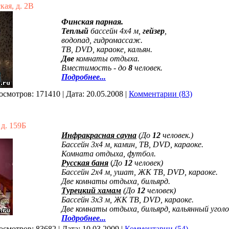
ая, д. 2В
Финская парная.
Теплый
бассейн 4x4 м,
гейзер
,
водопад, гидромассаж.
ТВ, DVD, караоке, к
альян.
Две
комнаты отдыха.
Вместимость - до
8
человек.
Подробнее...
осмотров:
171410
|
Дата:
20.05.2008
|
Комментарии (83)
д. 159Б
Инфракрасная сауна
(До
12
человек.)
Бассейн 3х4 м, камин, ТВ, DVD, караоке.
Комната отдыха, футбол.
Русская баня
(
До
12
человек)
Бассейн 2х4 м, ушат, ЖК ТВ, DVD, караоке.
Две комнаты отдыха, бильярд.
Турецкий хамам
(До
12
человек)
Бассейн 3х3 м, ЖК ТВ, DVD, караоке.
Две комнаты отдыха, бильярд, кальянный уголо
Подробнее...
осмотров:
83682
|
Дата:
10.03.2009
|
Комментарии (54)