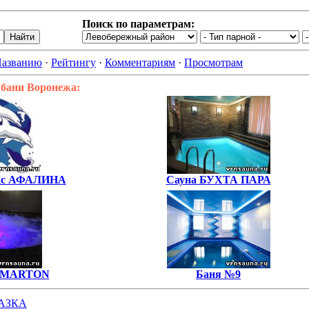
Поиск по параметрам:
азванию
·
Рейтингу
·
Комментариям
·
Просмотрам
 бани Воронежа:
екс АФАЛИНА
Сауна БУХТА ПАРА
я MARTON
Баня №9
АЗКА