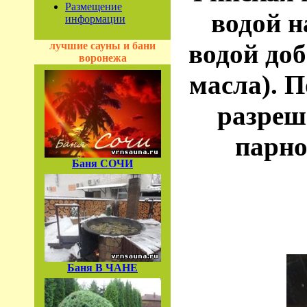
Размещение
водой н
информации
водой до
лучшие сауны и бани
воронежа
масла). 
разреш
парно
Баня СОЧИ
Баня В ЧАНЕ