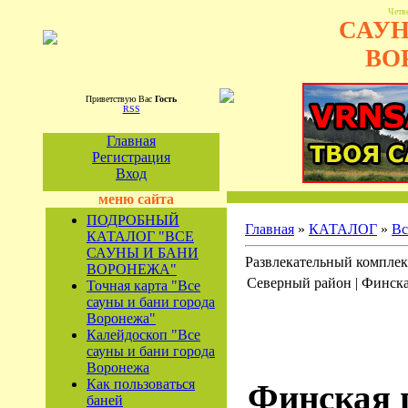
Четве
САУН
ВО
Приветствую Вас
Гость
RSS
Главная
Регистрация
Вход
меню сайта
ПОДРОБНЫЙ
Главная
»
КАТАЛОГ
»
Вс
КАТАЛОГ "ВСЕ
САУНЫ И БАНИ
Развлекательный компле
ВОРОНЕЖА"
Северный район | Финск
Точная карта "Все
сауны и бани города
Воронежа"
Калейдоскоп "Все
сауны и бани города
Воронежа
Как пользоваться
Финская 
баней