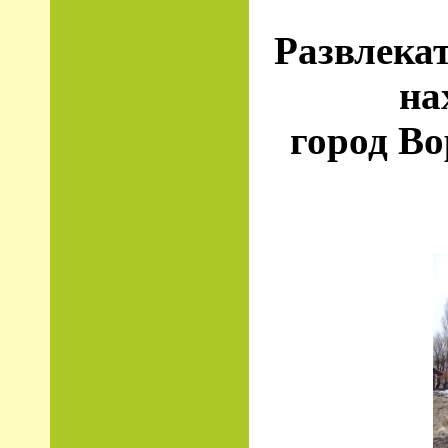
Развлека
на
город Во