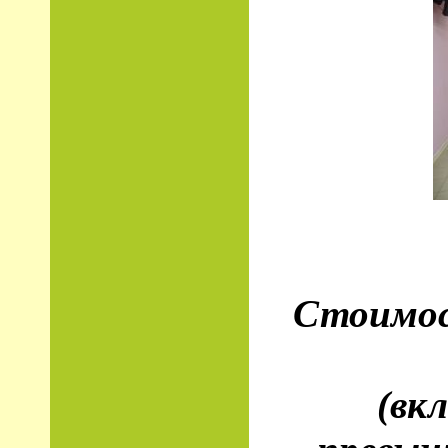
Стоимос
(вк